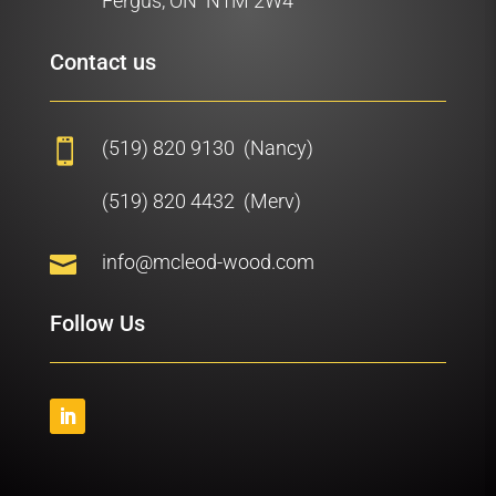
Fergus, ON N1M 2W4
Contact us
(519) 820 9130 (Nancy)

(519) 820 4432 (Merv)

info@mcleod-wood.com
Follow Us